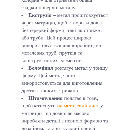
холодна – для отримання більш
гладкої поверхні металу.
Екструзія
– метал проштовхується
через матрицю, щоб створити довгі
безперервні форми, такі як стрижні
або труби. Цей процес широко
використовується для виробництва
металевих труб, прутків та
конструктивних елементів.
Волочіння
розтягує метал у тоншу
форму. Цей метод часто
використовується для виготовлення
дротів і тонких стрижнів.
Штампування
полягає в тому,
щоб натиснути
на металевий лист
у
матрицю, що дозволяє масово
виробляти деталі з певною формою та
дизайном, такі як кузовні панелі