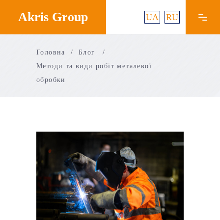
Akris Group
UA
RU
Головна
/
Блог
/
Методи та види робіт металевої
обробки