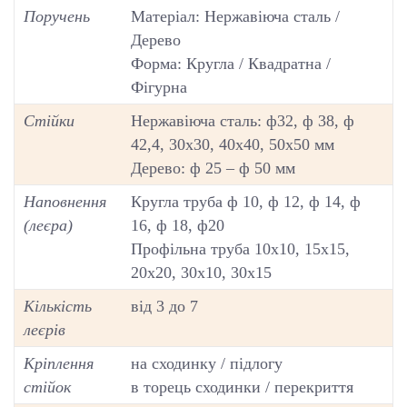
Поручень
Матеріал: Нержавіюча сталь /
Дерево
Форма: Кругла / Квадратна /
Фігурна
Стійки
Нержавіюча сталь: ф32, ф 38, ф
42,4, 30х30, 40х40, 50х50 мм
Дерево: ф 25 – ф 50 мм
Наповнення
Кругла труба ф 10, ф 12, ф 14, ф
(леєра)
16, ф 18, ф20
Профільна труба 10х10, 15х15,
20х20, 30х10, 30х15
Кількість
від 3 до 7
леєрів
Кріплення
на сходинку / підлогу
стійок
в торець сходинки / перекриття