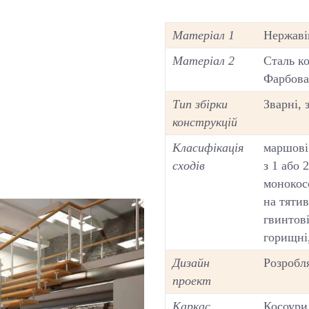
Матеріал 1
Нержаві
Матеріал 2
Сталь к
Фарбова
Тип збірки
Зварні, 
конструкцій
Класифікація
маршові 
сходів
з 1 або
монокос
на тятив
гвинтові
горищні
Дизайн
Розробля
проект
Каркас
Косоури