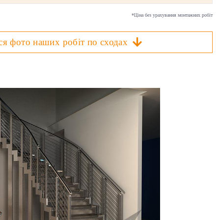
*Ціна без урахування монтажних робіт
ся фото наших робіт по сходах