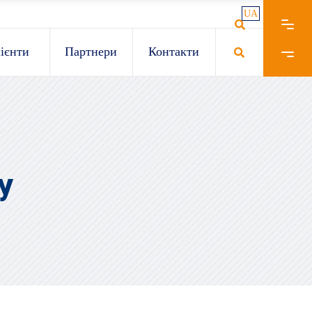
UA
RU
ієнти
Партнери
Контакти
У