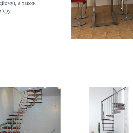
дйому), а також
’єру.