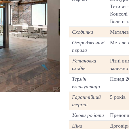
Тетиви 
Консолі
Больці т
Сходинки
Металеві
Огородження/
Металеві
перила
Установка
Різні ви
сходів
залежно 
Термін
Понад 2
експлуатації
Гарантійний
5 років
термін
Умови роботи
Предопл
Ціна
Договір