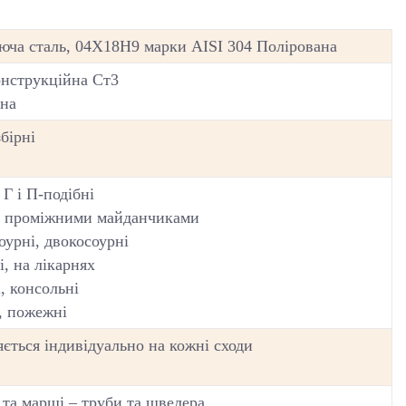
юча сталь, 04Х18Н9 марки AISI 304 Полірована
онструкційна Ст3
на
збірні
Г і П-подібні
 2 проміжними майданчиками
оурні, двокосоурні
і, на лікарнях
, консольні
, пожежні
ється індивідуально на кожні сходи
 та марші – труби та швелера