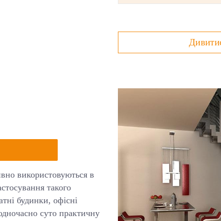
Дивити
вно використовуються в
астосування такого
тні будинки, офісні
 одночасно суто практичну